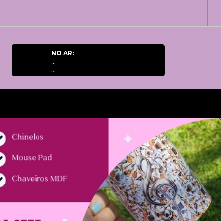
NO AR:
...
...