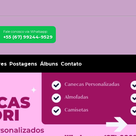
Fale conosco via Whatsapp:
+55 (67) 99244-9529
res
Postagens
Álbuns
Contato