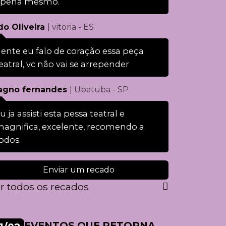
apena mesmo.
do Oliveira
| vitoria - ES
ente eu falo de coração essa peça
eatral, vc não vai se arrepender
gno fernandes
| Ubatuba - SP
u ja assisti esta pessa teatral e
agnifica, excelente, recomendo a
odos.
Enviar um recado
r todos os recados
EVENTOS QUE RETORNA
EV