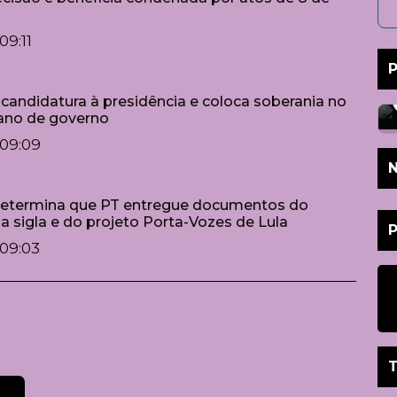
09:11
P
a candidatura à presidência e coloca soberania no
lano de governo
09:09
N
etermina que PT entregue documentos do
 sigla e do projeto Porta-Vozes de Lula
09:03
T