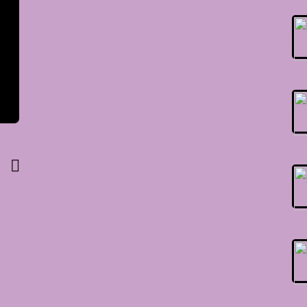
@PAPAODACURUZU#
OU