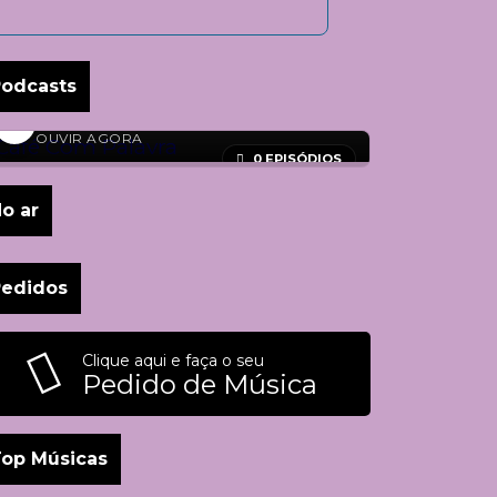
odcasts
Café Com Palavra
OUVIR AGORA
0 EPISÓDIOS
o ar
Pedidos
Clique aqui e faça o seu
Pedido de Música
op Músicas