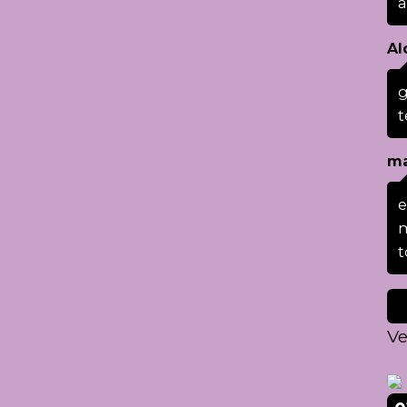
Al
g
t
ma
e
m
t
Ve