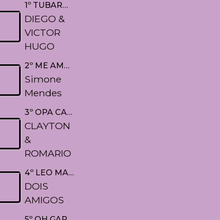
1º TUBARÕES
DIEGO &
VICTOR
HUGO
2º ME AMA OU MELARGA
Simone
Mendes
VINTES PREMIADOS
PARCEIR
3º OPA CADÊ EU
CLAYTON
&
ROMARIO
4º LEO MAGALHAES & WEALEY SAFADÃO
DOIS
AMIGOS
5º OH GAROTA QUERO VOCE SO PRA MIM