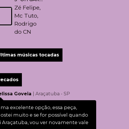
Zé Felipe,
Mc Tuto,
Rodrigo
do CN
ltimas músicas tocadas
Recados
lissa Goveia
| Araçatuba - SP
ma excelente opção, essa peça,
ostei muito e se for possível quando
i Araçatuba, vou ver novamente vale