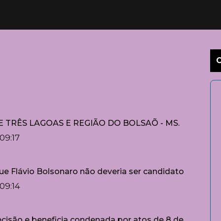
E TRÊS LAGOAS E REGIÃO DO BOLSAÕ - MS.
09:17
ue Flávio Bolsonaro não deveria ser candidato
09:14
ecisão e beneficia condenada por atos de 8 de