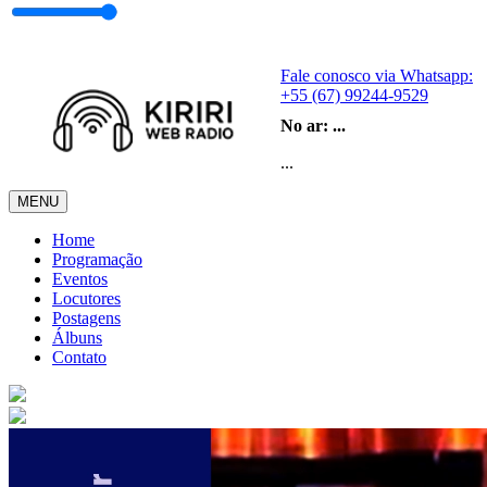
Fale conosco via Whatsapp:
+55 (67) 99244-9529
No ar:
...
...
MENU
Home
Programação
Eventos
Locutores
Postagens
Álbuns
Contato