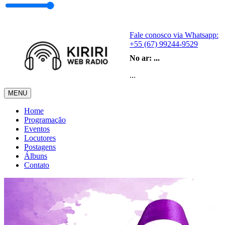
Fale conosco via Whatsapp:
+55 (67) 99244-9529
No ar:
...
...
MENU
Home
Programação
Eventos
Locutores
Postagens
Álbuns
Contato