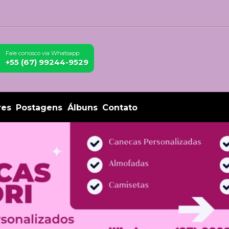
Fale conosco via Whatsapp:
+55 (67) 99244-9529
res
Postagens
Álbuns
Contato