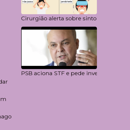
Cirurgião alerta sobre sintoma inesper
PSB aciona STF e pede investigação da
dar
 em
mago