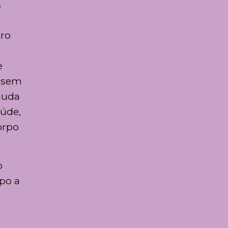
s
iro
e
r sem
ajuda
aúde,
orpo
o
po a