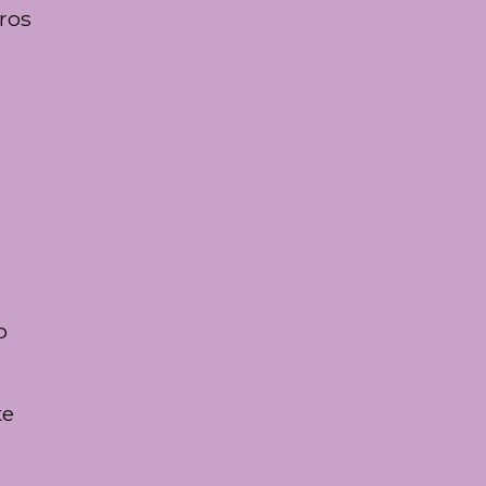
ros
o
te