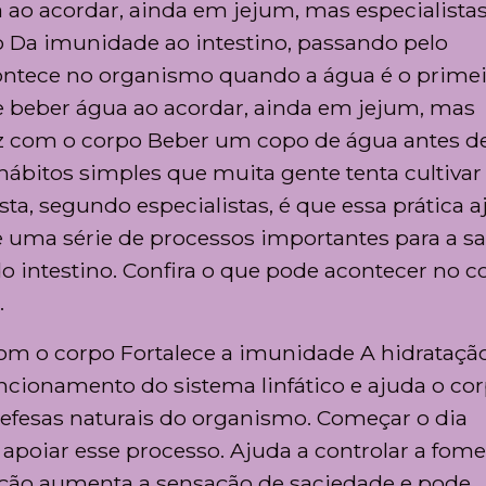
 ao acordar, ainda em jejum, mas especialista
o Da imunidade ao intestino, passando pelo
contece no organismo quando a água é o prime
e beber água ao acordar, ainda em jejum, mas
faz com o corpo Beber um copo de água antes d
ábitos simples que muita gente tenta cultiva
ta, segundo especialistas, é que essa prática 
e uma série de processos importantes para a s
intestino. Confira o que pode acontecer no c
.
m o corpo Fortalece a imunidade A hidrataçã
cionamento do sistema linfático e ajuda o cor
 defesas naturais do organismo. Começar o dia
apoiar esse processo. Ajuda a controlar a fome
ição aumenta a sensação de saciedade e pode