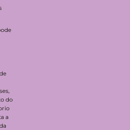
s
pode
ode
ses,
to do
brio
a a
rda