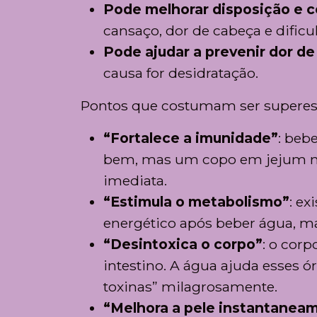
Pode melhorar disposição e 
cansaço, dor de cabeça e dificu
Pode ajudar a prevenir dor d
causa for desidratação.
Pontos que costumam ser superes
“Fortalece a imunidade”
: beb
bem, mas um copo em jejum nã
imediata.
“Estimula o metabolismo”
: e
energético após beber água, ma
“Desintoxica o corpo”
: o corp
intestino. A água ajuda esses 
toxinas” milagrosamente.
“Melhora a pele instantanea