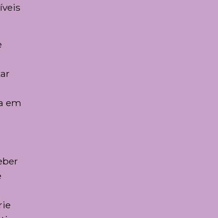
íveis
e
xar
da em
eber
e
rie