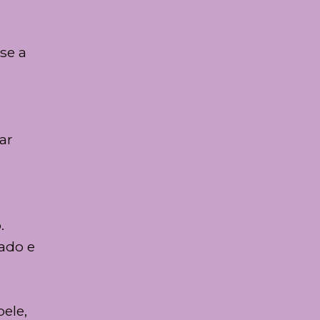
se a
ar
o
.
gado e
pele,