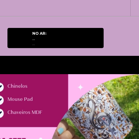
NO AR:
...
...