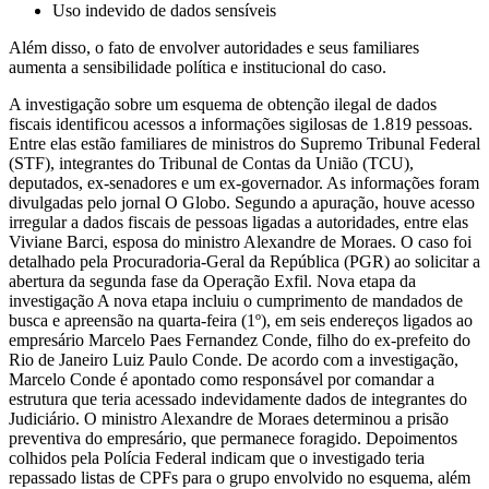
Uso indevido de dados sensíveis
Além disso, o fato de envolver autoridades e seus familiares
aumenta a sensibilidade política e institucional do caso.
A investigação sobre um esquema de obtenção ilegal de dados
fiscais identificou acessos a informações sigilosas de 1.819 pessoas.
Entre elas estão familiares de ministros do Supremo Tribunal Federal
(STF), integrantes do Tribunal de Contas da União (TCU),
deputados, ex-senadores e um ex-governador. As informações foram
divulgadas pelo jornal O Globo. Segundo a apuração, houve acesso
irregular a dados fiscais de pessoas ligadas a autoridades, entre elas
Viviane Barci, esposa do ministro Alexandre de Moraes. O caso foi
detalhado pela Procuradoria-Geral da República (PGR) ao solicitar a
abertura da segunda fase da Operação Exfil. Nova etapa da
investigação A nova etapa incluiu o cumprimento de mandados de
busca e apreensão na quarta-feira (1º), em seis endereços ligados ao
empresário Marcelo Paes Fernandez Conde, filho do ex-prefeito do
Rio de Janeiro Luiz Paulo Conde. De acordo com a investigação,
Marcelo Conde é apontado como responsável por comandar a
estrutura que teria acessado indevidamente dados de integrantes do
Judiciário. O ministro Alexandre de Moraes determinou a prisão
preventiva do empresário, que permanece foragido. Depoimentos
colhidos pela Polícia Federal indicam que o investigado teria
repassado listas de CPFs para o grupo envolvido no esquema, além