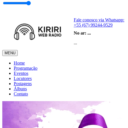
Fale conosco via Whatsapp:
+55 (67) 99244-9529
No ar:
...
...
MENU
Home
Programação
Eventos
Locutores
Postagens
Álbuns
Contato