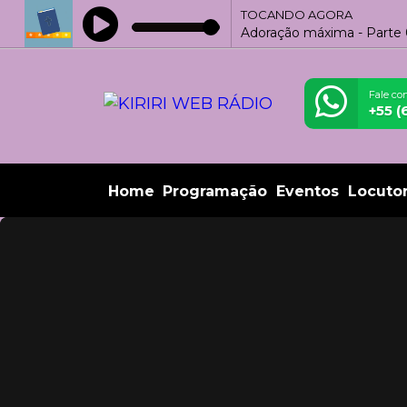
TOCANDO AGORA
Adoração máxima - Parte 
Fale co
+55 
Home
Programação
Eventos
Locuto