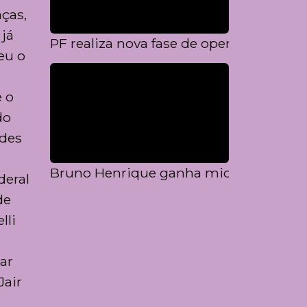
ças,
 já
PF realiza nova fase de operação que p
eu o
 o
do
edes
Bruno Henrique ganha microfone especia
deral
de
lli
mar
Jair