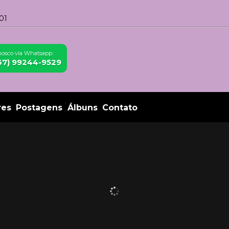
01
nosco via Whatsapp:
(67) 99244-9529
res
Postagens
Álbuns
Contato