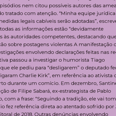
episódios nem citou possíveis autores das amea
o tratado com atenção. “Minha equipe jurídica
edidas legais cabíveis serão adotadas”, escrev
todas as informações estão “devidamente
s às autoridades competentes, destacando que
ação sobre postagens violentas A manifestação 
stigações envolvendo declarações feitas nas r
lativa passou a investigar o humorista Tiago
ue ele pediu para “desligarem” o deputado fe
ligaram Charlie Kirk”, em referência ao ativista 
rto durante um comício. Em dezembro, Santine
 de Filipe Sabará, ex-estrategista de Pablo
o, com a frase: “Seguindo a tradição, ele vai to
fez referência direta ao atentado sofrido por 
toral de 2018. Outras denúncias envolvendo