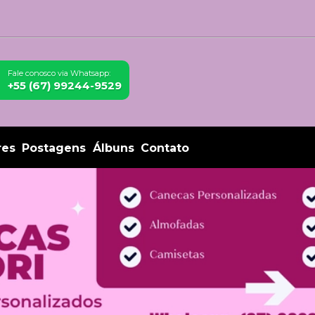
Fale conosco via Whatsapp:
+55 (67) 99244-9529
res
Postagens
Álbuns
Contato