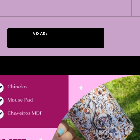
NO AR:
...
...