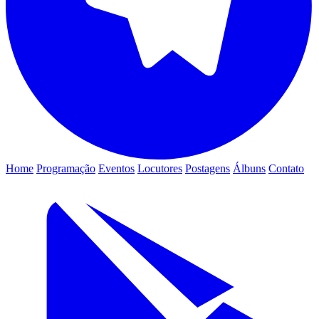
Home
Programação
Eventos
Locutores
Postagens
Álbuns
Contato