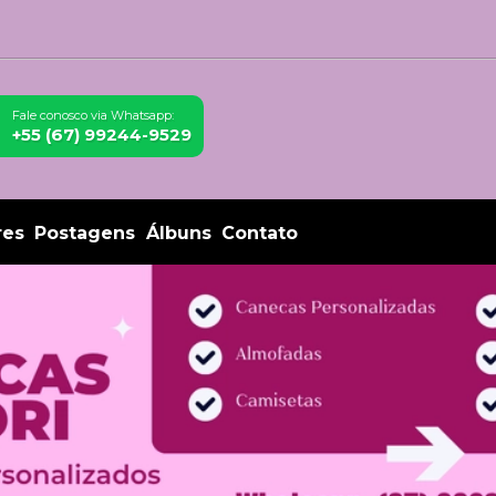
Fale conosco via Whatsapp:
+55 (67) 99244-9529
res
Postagens
Álbuns
Contato