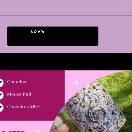
NO AR:
...
...